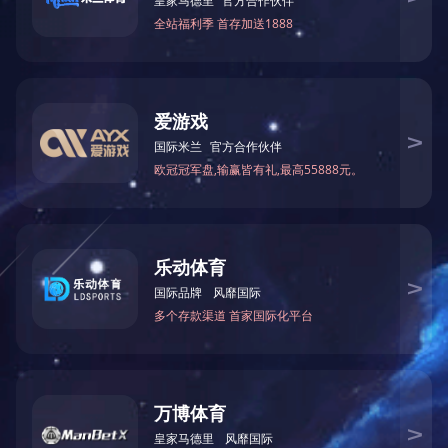
|
新
|
关于我们
利·
专注于为各行各业