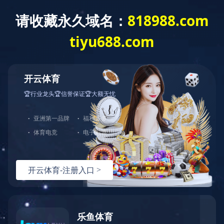
当前位置：
首页
>
产品中心
>
激光打标系列
>
光纤激光打标机
>
CX-Q
首页
产品中心
案例展示
激光打标系列
服务支持
激光切割系列
行业解决方案
光纤激光打标机
关于创恒
激光焊接系列
客户案例
紫外线激光打标机
精密激光切割机
汽车行业激光智能解决方案
新闻中心
激光智能生产线
创客说
走进创恒
CO2激光打标机
大幅激光切割机
新利·体育(中国)官方网站-登录入口CX-CE-1500手持
轨道交通行业激光智能加工解决方案
新利·体育(中国)官方网站-登录入口
激光清洗系列
科技创恒
公司新闻
在线飞行激光打标机
管材激光切割机
新利·体育(中国)官方网站-登录入口机械手臂激光焊接机
新能源电机定子铁芯激光焊接产线
水泵风机行业
底部导航
激光加工服务
加入创恒
展会活动
CX-3D系列激光打标机
电机定转子铁芯单工位激光焊接机
新能源电机转子铁芯自动检测压铆产线
新利·体育(中国)官方网站-登录入口清洗机
眼镜行业