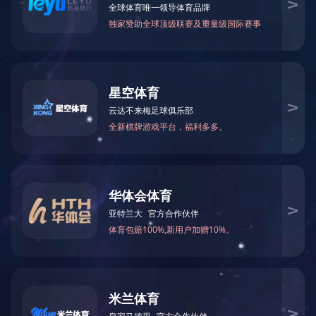
割
家科研院所合作，不断推出
系
行业动态
EM-Smart 系列
新利·体育(中国)官方网站-登录入口双头双工位铁芯激
电机定转子铁芯快速打样加工服务
水暖洁具行业
新产品，了解详情请联系40
列
激
0-027-8558。
新能源电机定转子铁芯激光焊接机
厨具五金行业
光
焊
接
新利·体育(中国)官方网站-登录入口阀芯焊接工作站
包装赋码及标机
系
列
新能源汽车零配件激光焊接机
礼品定制
激
光
家电行业
智
能
模具制造行业中激光加工设备解决方案
生
产
线
低压电气行业
激
光
清
洗
系