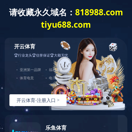
取消
首页
分享到
产品中心
案例展示
激光打标系列
服务支持
激光切割系列
行业解决方案
光纤激光打标机
案例展示
Products center
关于创恒
激光焊接系列
客户案例
紫外线激光打标机
精密激光切割机
汽车行业激光智能解决方案
行业解决方案
客户案例
新闻中心
激光智能生产线
创客说
走进创恒
CO2激光打标机
大幅激光切割机
新利·体育(中国)官方网站-登录入口CX-CE-1500手持
轨道交通行业激光智能加工解决方案
创客说
新利·体育(中国)官方网站-登录入口
激光清洗系列
科技创恒
公司新闻
在线飞行激光打标机
管材激光切割机
新利·体育(中国)官方网站-登录入口机械手臂激光焊接机
新能源电机定子铁芯激光焊接产线
水泵风机行业
底部导航
激光加工服务
加入创恒
展会活动
CX-3D系列激光打标机
电机定转子铁芯单工位激光焊接机
新能源电机转子铁芯自动检测压铆产线
新利·体育(中国)官方网站-登录入口清洗机
眼镜行业