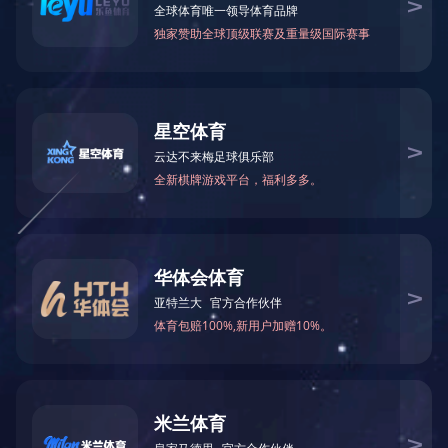
行业动态
EM-Smart 系列
新利·体育(中国)官方网站-登录入口双头双工位铁芯激
电机定转子铁芯快速打样加工服务
水暖洁具行业
新能源电机定转子铁芯激光焊接机
厨具五金行业
振镜视觉自动对焦激光打标机
新利·体育(中国)官方网站-登录入口阀芯焊接工作站
包装赋码及标机
- 助力电气行业智能升级的完
美解决方案
2025-08-26
新能源汽车零配件激光焊接机
礼品定制
在电气制造领域，产品标识的精准
性和持久性直接关系到设备的安全
性和可追溯性。传统打标方式在面
家电行业
低压电气行业
对接触器、断路器等不同高...
模具制造行业中激光加工设备解决方案
|
关于我们
低压电气行业
专注于为各行各业提供全系统激光加工设备及自动化产线的解决方案，拥
有超15000+㎡大型现代化的生产基地
苏州工厂：苏州市高新区通安镇华金路292号1幢1层
无锡工厂：无锡市江阴市港城大道988号临港科创园23-1