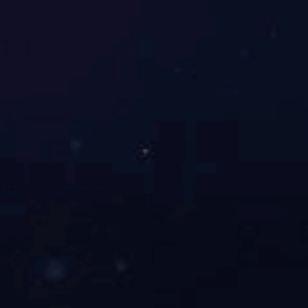
服
信
官方
有超15000+㎡大型
微
公
网
现代化的生产基地
信
众
站-
号
苏州工厂：苏
登录
州市高新区通安镇
入口
华金路292号1幢1
销售热
层
线：
无锡工厂：无
199450
锡市江阴市港城大
05587
（微信
道988号临港科创
同号）
园23-1
售后热
武汉工厂：武
线：