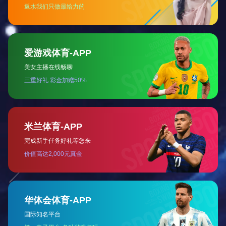
接），适应各类型风冷、油冷电机定子的全场景需求；
极速换型技术：通过电缸高精度预压整形与智能工装库，换型时
间提升50%；
客户收益：设备利用率提升35%，单线年产能突破18万件，可承
接“油冷电机+散片定子”等复杂订单；快速响应客户定制需求，订
单交付周期缩短40%，增强客户黏性。
精密工艺与高效产能 —— 高端品质，规模盈利
超高精度控制：电缸驱动预压整形（对比标准版气液增压缸，精
度提升3倍），确保定子圆度误差≤0.05mm，电机能效提升
5%-8%；
产能行业领先：12小时量产617件（以8焊缝定子为例），支持三