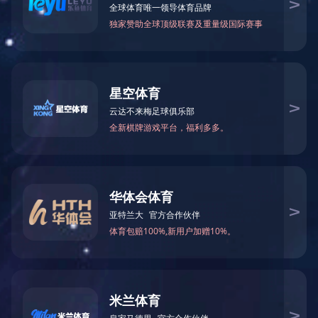
行业动态
EM-Smart 系列
新利·体育(中国)官方网站-登录入口双头双工位铁芯激
电机定转子铁芯快速打样加工服务
水暖洁具行业
1
/
1
新能源电机定转子铁芯激光焊接机
厨具五金行业
新利·体育(中国)官方网站-登录入口在厨具
新利·体育(中国)官方网站-登录入口阀芯焊接工作站
包装赋码及标机
行业激光切割应用
传统的厨具加工设备是使用数控冲床，再配合抛光、剪板折弯等多
新能源汽车零配件激光焊接机
礼品定制
道工序而终成型，这种加工效率是比较低的，做模具的时间长，成
本大。金属激光切割机就是在这种厂家迫切需求的前提下产生的，
家电行业
激光在我国的发展是非常迅速的。金属激光切割机可以直接对各种
厨具进行无模具制作，对于厨具加工行业有长远的意义。
模具制造行业中激光加工设备解决方案
2025-01-21 10:14:38
参数
日期：
低压电气行业