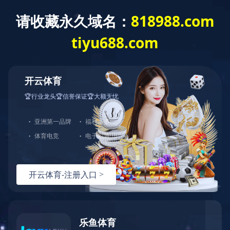
取消
首页
分享到
产品中心
新浪微博
微信
案例展示
激光打标系列
百度贴吧
服务支持
激光切割系列
行业解决方案
光纤激光打标机
豆瓣
QQ好友
关于创恒
激光焊接系列
客户案例
紫外线激光打标机
精密激光切割机
汽车行业激光智能解决方案
新闻中心
激光智能生产线
创客说
走进创恒
CO2激光打标机
大幅激光切割机
新利·体育(中国)官方网站-登录入口CX-CE-1500手持
轨道交通行业激光智能加工解决方案
新利·体育(中国)官方网站-登录入口
激光清洗系列
科技创恒
公司新闻
在线飞行激光打标机
管材激光切割机
新利·体育(中国)官方网站-登录入口机械手臂激光焊接机
新能源电机定子铁芯激光焊接产线
水泵风机行业
底部导航
激光加工服务
加入创恒
展会活动
CX-3D系列激光打标机
电机定转子铁芯单工位激光焊接机
新能源电机转子铁芯自动检测压铆产线
新利·体育(中国)官方网站-登录入口清洗机
眼镜行业